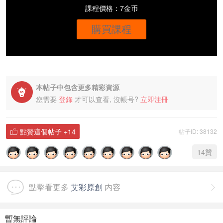
課程價格：7金币
購買課程
本帖子中包含更多精彩資源

您需要
登錄
才可以查看, 沒帳号?
立即注冊
點贊這個帖子
+14
帖子ID: 38132

14
贊
點擊看更多
艾彩原創
内容

暫無評論