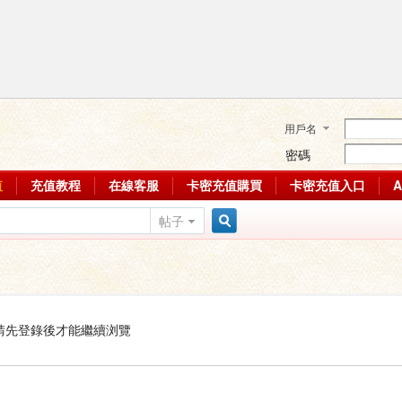
用戶名
密碼
值
充值教程
在線客服
卡密充值購買
卡密充值入口
帖子
搜
索
請先登錄後才能繼續浏覽