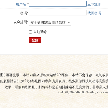
用戶名
立即注冊
密碼:
找回密碼
安全提問:
自動登錄
登錄
壇
(
溫馨提示：本站内容來源各大站點API采集，本站不會保存、複制或
您的版權請告知,大部分都是圈内專業演員表演，很多類似雜技氣功等高難
效果，看個精彩而且，劇情等都是前期排練過不是真實的，非專業人
GMT+8, 2026-8-8 05:34 AM
, Processe