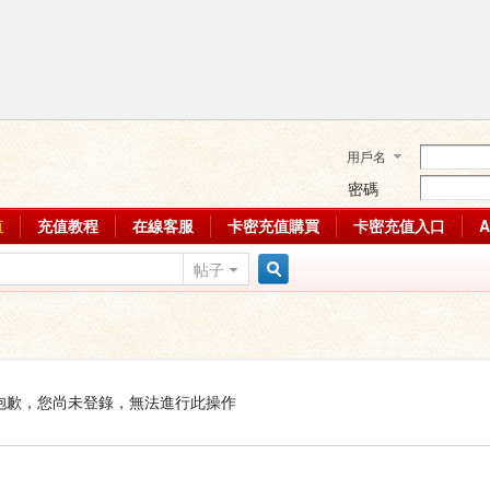
用戶名
密碼
值
充值教程
在線客服
卡密充值購買
卡密充值入口
帖子
搜
索
抱歉，您尚未登錄，無法進行此操作