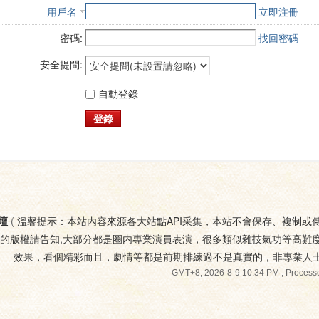
用戶名
立即注冊
密碼:
找回密碼
安全提問:
自動登錄
登錄
壇
(
溫馨提示：本站内容來源各大站點API采集，本站不會保存、複制或
您的版權請告知,大部分都是圈内專業演員表演，很多類似雜技氣功等高難
效果，看個精彩而且，劇情等都是前期排練過不是真實的，非專業人
GMT+8, 2026-8-9 10:34 PM
, Processe