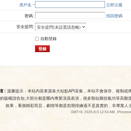
用戶名
立即注冊
密碼:
找回密碼
安全提問:
自動登錄
登錄
壇
(
溫馨提示：本站内容來源各大站點API采集，本站不會保存、複制或
您的版權請告知,大部分都是圈内專業演員表演，很多類似雜技氣功等高難
效果，看個精彩而且，劇情等都是前期排練過不是真實的，非專業人
GMT+8, 2026-8-9 12:54 AM
, Processe