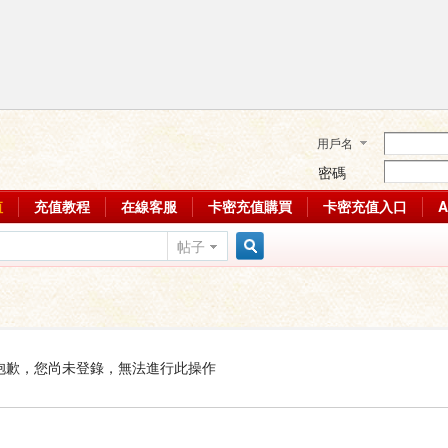
用戶名
密碼
值
充值教程
在線客服
卡密充值購買
卡密充值入口
帖子
搜
索
抱歉，您尚未登錄，無法進行此操作