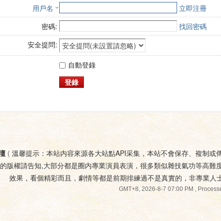
用戶名
立即注冊
密碼:
找回密碼
安全提問:
自動登錄
登錄
壇
(
溫馨提示：本站内容來源各大站點API采集，本站不會保存、複制或
您的版權請告知,大部分都是圈内專業演員表演，很多類似雜技氣功等高難
效果，看個精彩而且，劇情等都是前期排練過不是真實的，非專業人
GMT+8, 2026-8-7 07:00 PM
, Processe