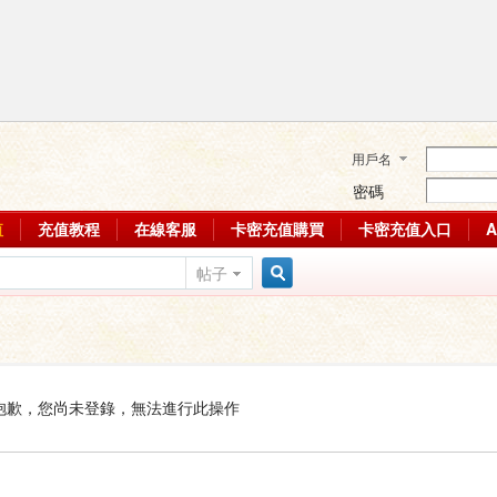
用戶名
密碼
值
充值教程
在線客服
卡密充值購買
卡密充值入口
帖子
搜
索
抱歉，您尚未登錄，無法進行此操作